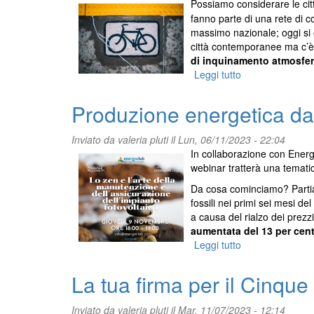
Possiamo considerare le cit
fanno parte di una rete di c
massimo nazionale; oggi si 
città contemporanee ma c’è
di
inquinamento atmosfer
Leggi tutto
su
Una
mobilità
Produzione energetica da f
a
scala
Inviato da
valeria pluti
il Lun, 06/11/2023 - 22:04
UMANA
In collaborazione
con Energo
webinar tratterà una temati
Da cosa cominciamo?
Parti
fossili nei primi sei mesi de
a causa del rialzo dei prezzi,
aumentata del 13 per cen
Leggi tutto
su
Produzione
energetica
La tua firma per il Cinqu
da
fonti
Inviato da
valeria pluti
il Mar, 11/07/2023 - 12:14