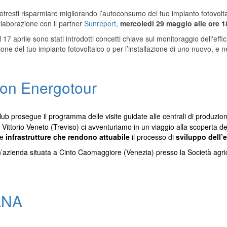
tresti risparmiare migliorando l’autoconsumo del tuo impianto fotovol
llaborazione con
il partner
Sunreport
,
mercoledì 29 maggio alle ore 1
l 17 aprile
sono stati
introdott
i
concetti chiave
sul
monitoraggio dell'effi
ione del tuo impianto fotovoltaico o per l’installazione di uno nuovo, 
on Energotour
b prosegue il programma delle visite guidate alle centrali di produzione
i Vittorio Veneto (Treviso) ci avventuriamo in un viaggio alla scoperta dell
le
infrastrutture che rendono attuabile
il processo di
sviluppo dell’
un’azienda situata a Cinto Caomaggiore (Venezia) presso la Società ag
ANA