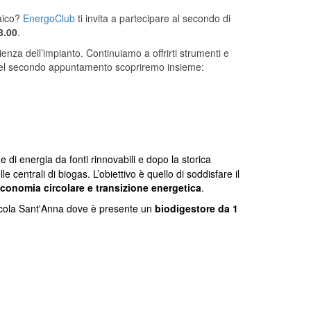
taico?
EnergoClub
ti invita
a partecipare al secondo
di
8.00
.
cienza del
l’
impianto.
Continuiamo a offrirti strumenti e
e nel secondo appuntamento
s
copriremo insieme:
 di energia da fonti rinnovabili e dopo la storica
e centrali di biogas. L’obiettivo è quello di soddisfare il
economia circolare e transizione energetica
.
ricola Sant'Anna dove è presente un
biodigestore da 1