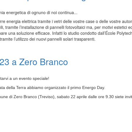
mia energetica di ognuno di noi continua...
re energia elettrica tramite i vetri delle vostre case o delle vostre auto
ili, tramite l’installazione di pannelli fotovoltaici ma, per motivi estetic
pare una soluzione efficace. Infatti lo studio condotto dall’École Polyte
ramite l’utilizzo dei nuovi pannelli solari trasparenti.
023 a Zero Branco
itarvi a un evento speciale!
ata della Terra abbiamo organizzato il primo Energo Day.
une di Zero Branco (Treviso), sabato 22 aprile dalle ore 9.30 siete invi