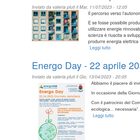
Summer
Inviato da
valeria pluti
il Mar, 11/07/2023 - 12:05
School
Il percorso verso l'autono
di
ènostra
E se fosse possibile produr
“Arcipelago
utilizzare energie rinnovab
Democrazia
scienza è riuscita a svilup
Energetica”
produrre energia elettrica t
Leggi tutto
su
Pannelli
solari
Energo Day - 22 aprile 2
trasparenti:
come
Inviato da
valeria pluti
il Gio, 13/04/2023 - 20:05
produrre
Abbiamo il piacere di inv
energia
tramite
In occasione della Giorn
le
Con il patrocinio del Com
finestre
ecologica... necessaria”.
delle
Leggi tutto
su
abitazioni
Energo
Day
-