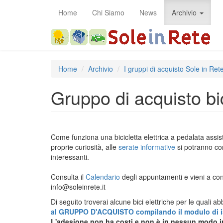
Salta
Home
Chi Siamo
News
Archivio
al
contenuto
principale
Home
Archivio
I gruppi di acquisto Sole in Ret
Gruppo di acquisto bic
Come funziona una bicicletta elettrica a pedalata assis
proprie curiosità, alle
serate informative
si potranno con
interessanti.
Consulta il
Calendario
degli appuntamenti e vieni a cono
info@soleinrete.it
Di seguito troverai alcune bici elettriche per le quali 
al GRUPPO D'ACQUISTO compilando il modulo di is
L'adesione non ha costi e non è in nessun modo 