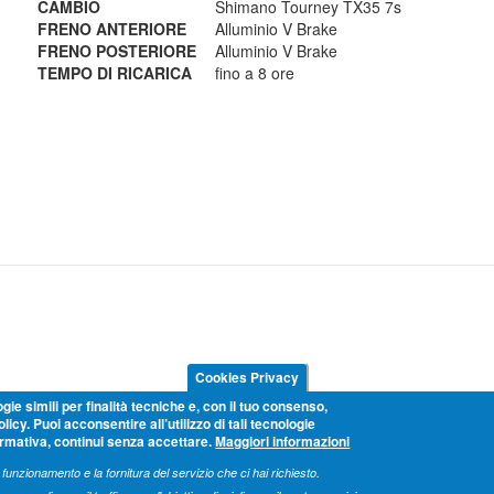
CAMBIO
Shimano Tourney TX35 7s
FRENO ANTERIORE
Alluminio V Brake
FRENO POSTERIORE
Alluminio V Brake
TEMPO DI RICARICA
fino a 8 ore
Cookies Privacy
gie simili per finalità tecniche e, con il tuo consenso,
icy. Puoi acconsentire all’utilizzo di tali tecnologie
ormativa, continui senza accettare.
Maggiori informazioni
 funzionamento e la fornitura del servizio che ci hai richiesto.