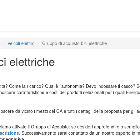
e
Veicoli elettrici
Gruppo di acquisto bici elettriche
i elettriche
tita? Come la ricarico? Qual è l’autonomia? Devo indossare il casco? Se
oscere caratteristiche e costi dei prodotti selezionati per i quali Energ
scere da vicino i mezzi del GA e tutti i dettagli della proposta per gli a
abbiamo attivato il Gruppo di Acquisto: se desideri approfondire o sempli
crizione.
Successivamente sarai contattato da un nostro esperto in m
impegnativa.