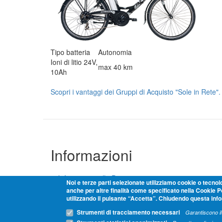
Tipo batteria
Autonomia
Ioni di litio 24V,
max 40 km
10Ah
Scopri i vantaggi dei Gruppi di Acquisto "Sole in Rete".
Informazioni
Informativa sulla Privacy
Noi e terze parti selezionate utilizziamo cookie o tecnolo
anche per altre finalità come specificato nella Cookie Pol
Cookie Policy
utilizzando il pulsante “Accetta”. Chiudendo questa inf
Strumenti di tracciamento necessari
Garantiscono il
Termini e condizioni