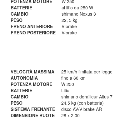
POTENZA MOTORE
W 250
BATTERIE
al litio da 250 W
CAMBIO
shimano Nexus 3
PESO
22, 5 kg
FRENO ANTERIORE
V-brake
FRENO POSTERIORE
V-brake
VELOCITÀ MASSIMA
25 km/h limitata per legge
AUTONOMIA
fino a 60 km
POTENZA MOTORE
W 250
BATTERIE
Litio
CAMBIO
shimano derailleur Altus 7
PESO
24,5 kg
(con batteria)
SISTEMA FRENANTE
disco A
V/V-brake AR
DIMENSIONE RUOTE
28 x 2.00