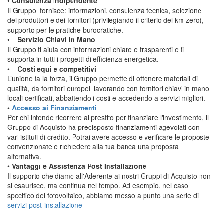
•
Consulenza Indipendente
Il Gruppo fornisce: informazioni, consulenza tecnica, selezione
dei produttori e dei fornitori (privilegiando il criterio del km zero),
supporto per le pratiche burocratiche.
•
Servizio Chiavi In Mano
Il Gruppo ti aiuta con informazioni chiare e trasparenti e ti
supporta in tutti i progetti di efficienza energetica.
•
Costi equi e competitivi
L’unione fa la forza, il Gruppo permette di ottenere materiali di
qualità, da fornitori europei, lavorando con fornitori chiavi in mano
locali certificati, abbattendo i costi e accedendo a servizi migliori.
•
Accesso ai Finanziamenti
Per chi intende ricorrere al prestito per finanziare l'investimento, il
Gruppo di Acquisto ha predisposto finanziamenti agevolati con
vari istituti di credito. Potrai avere accesso e verificare le proposte
convenzionate e richiedere alla tua banca una proposta
alternativa.
•
Vantaggi e Assistenza Post Installazione
Il supporto che diamo all'Aderente ai nostri Gruppi di Acquisto non
si esaurisce, ma continua nel tempo. Ad esempio, nel caso
specifico del fotovoltaico, abbiamo messo a punto una serie di
servizi post-installazione