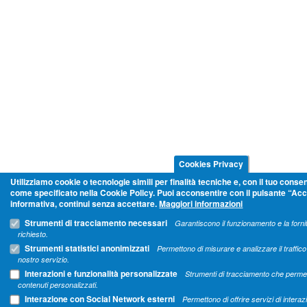
Cookies Privacy
Utilizziamo cookie o tecnologie simili per finalità tecniche e, con il tuo consen
come specificato nella Cookie Policy. Puoi acconsentire con il pulsante “Ac
informativa, continui senza accettare.
Maggiori informazioni
Strumenti di tracciamento necessari
Garantiscono il funzionamento e la fornit
richiesto.
Strumenti statistici anonimizzati
Permettono di misurare e analizzare il traffico c
nostro servizio.
Interazioni e funzionalità personalizzate
Strumenti di tracciamento che permett
contenuti personalizzati.
Interazione con Social Network esterni
Permettono di offrire servizi di inter