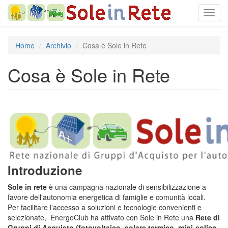
Salta
Toggl
al
navig
contenuto
principale
Home
Archivio
Cosa è Sole in Rete
Cosa è Sole in Rete
Introduzione
Sole in rete
è una campagna nazionale di sensibilizzazione a
favore dell'autonomia energetica di famiglie e comunità locali.
Per facilitare l’accesso a soluzioni e tecnologie convenienti e
selezionate, EnergoClub ha attivato con Sole in Rete una
Rete di
Gruppi di Acquisto
(fotovoltaico, solare termico, mini-eolico,