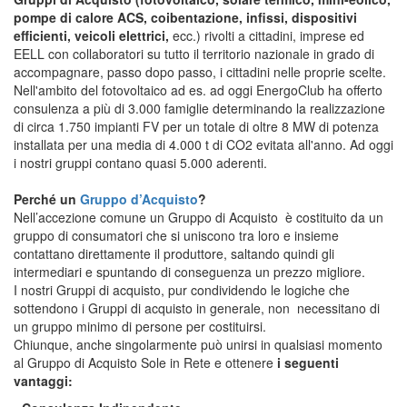
pompe di calore ACS, coibentazione, infissi, dispositivi
efficienti, veicoli elettrici,
ecc.) rivolti a cittadini, imprese ed
EELL con collaboratori su tutto il territorio nazionale in grado di
accompagnare, passo dopo passo, i cittadini nelle proprie scelte.
Nell'ambito del fotovoltaico ad es. ad oggi EnergoClub ha offerto
consulenza a più di 3.000 famiglie determinando la realizzazione
di circa 1.750 impianti FV per un totale di oltre 8 MW di potenza
installata per una media di 4.000 t di CO2 evitata all'anno. Ad oggi
i nostri gruppi contano quasi 5.000 aderenti.
Perché un
Gruppo d’Acquisto
?
Nell’accezione comune un Gruppo di Acquisto è costituito da un
gruppo di consumatori che si uniscono tra loro e insieme
contattano direttamente il produttore, saltando quindi gli
intermediari e spuntando di conseguenza un prezzo migliore.
I nostri Gruppi di acquisto, pur condividendo le logiche che
sottendono i Gruppi di acquisto in generale, non necessitano di
un gruppo minimo di persone per costituirsi.
Chiunque, anche singolarmente può unirsi in qualsiasi momento
al Gruppo di Acquisto Sole in Rete e ottenere
i seguenti
vantaggi: