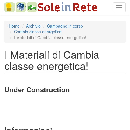
Salta
Toggl
al
navig
contenuto
principale
Home
Archivio
Campagne in corso
Cambia classe energetica
I Materiali di Cambia classe energetica!
I Materiali di Cambia
classe energetica!
Under Construction