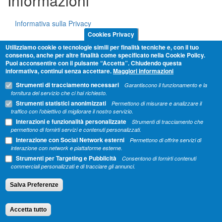
Informazioni
Informativa sulla Privacy
Cookies Privacy
Cookie Policy
Utilizziamo cookie o tecnologie simili per finalità tecniche e, con il tuo
consenso, anche per altre finalità come specificato nella Cookie Policy.
Termini e condizioni
Puoi acconsentire con il pulsante “Accetta”. Chiudendo questa
informativa, continui senza accettare.
Maggiori informazioni
Strumenti di tracciamento necessari
Condividi
Garantiscono il funzionamento e la
fornitura del servizio che ci hai richiesto.
Strumenti statistici anonimizzati
Permettono di misurare e analizzare il
traffico con l'obiettivo di migliorare il nostro servizio.
Interazioni e funzionalità personalizzate
Strumenti di tracciamento che
permettono di fornirti servizi e contenuti personalizzati.
Interazione con Social Network esterni
Permettono di offrire servizi di
interazione con network e piattaforme esterne.
Strumenti per Targeting e Pubblicità
Consentono di fornirti contenuti
commerciali personalizzati e di tracciare gli annunci.
Salva Preferenze
Energo Job
Società Cooperativa -
Vicolo Ponte Molino 11 -
35137 Padova - P.IVA 04587660269
Accetta tutto