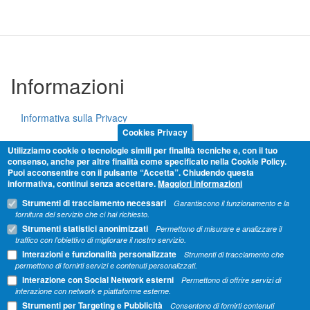
Informazioni
Informativa sulla Privacy
Cookies Privacy
Cookie Policy
Utilizziamo cookie o tecnologie simili per finalità tecniche e, con il tuo
consenso, anche per altre finalità come specificato nella Cookie Policy.
Puoi acconsentire con il pulsante “Accetta”. Chiudendo questa
Termini e condizioni
informativa, continui senza accettare.
Maggiori informazioni
Strumenti di tracciamento necessari
Garantiscono il funzionamento e la
Condividi
fornitura del servizio che ci hai richiesto.
Strumenti statistici anonimizzati
Permettono di misurare e analizzare il
traffico con l'obiettivo di migliorare il nostro servizio.
Interazioni e funzionalità personalizzate
Strumenti di tracciamento che
permettono di fornirti servizi e contenuti personalizzati.
Interazione con Social Network esterni
Permettono di offrire servizi di
interazione con network e piattaforme esterne.
Strumenti per Targeting e Pubblicità
Consentono di fornirti contenuti