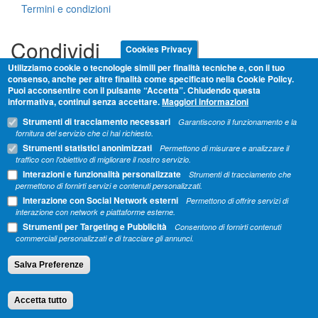
Termini e condizioni
Condividi
Cookies Privacy
Utilizziamo cookie o tecnologie simili per finalità tecniche e, con il tuo
consenso, anche per altre finalità come specificato nella Cookie Policy.
Puoi acconsentire con il pulsante “Accetta”. Chiudendo questa
informativa, continui senza accettare.
Maggiori informazioni
Strumenti di tracciamento necessari
Garantiscono il funzionamento e la
fornitura del servizio che ci hai richiesto.
Strumenti statistici anonimizzati
Permettono di misurare e analizzare il
traffico con l'obiettivo di migliorare il nostro servizio.
Interazioni e funzionalità personalizzate
Strumenti di tracciamento che
permettono di fornirti servizi e contenuti personalizzati.
Energo Job
Società Cooperativa -
Vicolo Ponte Molino 11 -
Interazione con Social Network esterni
Permettono di offrire servizi di
35137 Padova - P.IVA 04587660269
interazione con network e piattaforme esterne.
Strumenti per Targeting e Pubblicità
Consentono di fornirti contenuti
commerciali personalizzati e di tracciare gli annunci.
Salva Preferenze
Accetta tutto