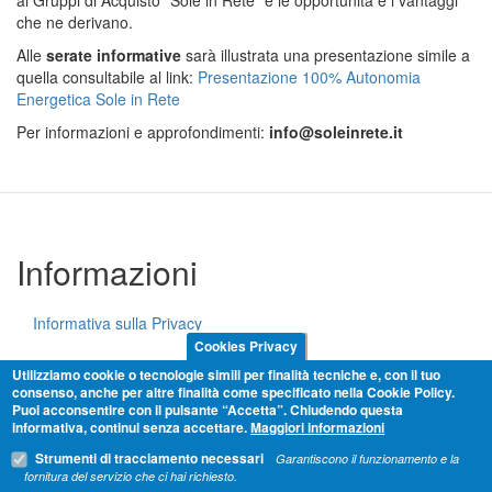
ai Gruppi di Acquisto "Sole in Rete" e le opportunità e i vantaggi
che ne derivano.
Alle
serate informative
sarà illustrata una
presentazione simile a
quella consultabile al link:
Presentazione 100% Autonomia
Energetica Sole in Rete
Per informazioni e approfondimenti:
info@soleinrete.it
Informazioni
Informativa sulla Privacy
Cookies Privacy
Cookie Policy
Utilizziamo cookie o tecnologie simili per finalità tecniche e, con il tuo
consenso, anche per altre finalità come specificato nella Cookie Policy.
Puoi acconsentire con il pulsante “Accetta”. Chiudendo questa
Termini e condizioni
informativa, continui senza accettare.
Maggiori informazioni
Strumenti di tracciamento necessari
Garantiscono il funzionamento e la
Condividi
fornitura del servizio che ci hai richiesto.