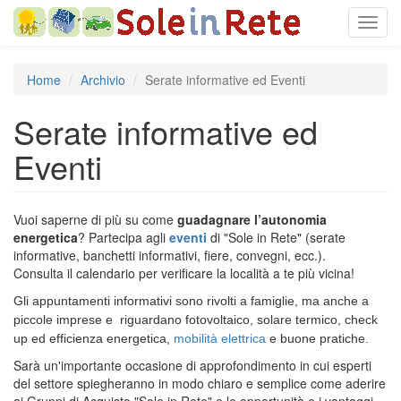
Salta
Toggl
al
navig
contenuto
principale
Home
Archivio
Serate informative ed Eventi
Serate informative ed
Eventi
Vuoi saperne di più su come
guadagnare l’autonomia
energetica
? Partecipa agli
eventi
di "Sole in Rete" (serate
informative, banchetti informativi, fiere, convegni, ecc.).
Consulta il calendario per verificare la località a te più vicina!
Gli appuntamenti informativi
sono
rivolti a
famiglie, ma anche a
piccole imprese e riguardano
fotovoltaico, solare termico, check
up ed efficienza energetica,
mobilità elettrica
e buone pratiche.
Sarà un'importante occasione di approfondimento in cui esperti
del settore spiegheranno in modo chiaro e semplice come aderire