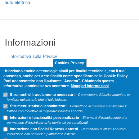
auto elettrica
Informazioni
Informativa sulla Privacy
Cookies Privacy
Cookie Policy
Utilizziamo cookie o tecnologie simili per finalità tecniche e, con il tuo
consenso, anche per altre finalità come specificato nella Cookie Policy.
Puoi acconsentire con il pulsante “Accetta”. Chiudendo questa
Termini e condizioni
informativa, continui senza accettare.
Maggiori informazioni
Strumenti di tracciamento necessari
Garantiscono il funzionamento e la
Condividi
fornitura del servizio che ci hai richiesto.
Strumenti statistici anonimizzati
Permettono di misurare e analizzare il
traffico con l'obiettivo di migliorare il nostro servizio.
Interazioni e funzionalità personalizzate
Strumenti di tracciamento che
permettono di fornirti servizi e contenuti personalizzati.
Interazione con Social Network esterni
Permettono di offrire servizi di
interazione con network e piattaforme esterne.