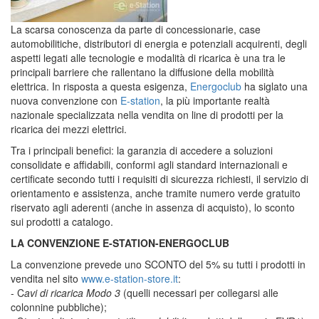
La scarsa conoscenza da parte di concessionarie, case
automobilitiche, distributori di energia e potenziali acquirenti, degli
aspetti legati alle tecnologie e modalità di ricarica è una tra le
principali barriere che rallentano la diffusione della mobilità
elettrica. In risposta a questa esigenza,
Energoclub
ha siglato una
nuova convenzione con
E-station
, la più importante realtà
nazionale specializzata nella vendita on line di prodotti per la
ricarica dei mezzi elettrici.
Tra i principali benefici: la garanzia di accedere a soluzioni
consolidate e affidabili, conformi agli standard internazionali e
certificate secondo tutti i requisiti di sicurezza richiesti, il servizio di
orientamento e assistenza, anche tramite numero verde gratuito
riservato agli aderenti (anche in assenza di acquisto), lo sconto
sui prodotti a catalogo.
LA CONVENZIONE E-STATION-ENERGOCLUB
La convenzione prevede uno SCONTO del 5% su tutti i prodotti in
vendita nel sito
www.e-station-store.it
:
- C
avi di ricarica Modo 3
(quelli necessari per collegarsi alle
colonnine pubbliche);