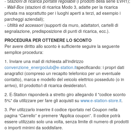
- S
tazioni di ricarica portatili regolabili
(i prodotti della serie EVR1);
-
Wall-Box
(stazioni di ricarica Modo 3, adatte per la ricarica
privata ma soprattutto per i luoghi aperti a terzi, ad esempio i
parcheggi aziendali);
- Utilità ed accessori
(supporti da muro, adattatori, cartelli di
segnalazione, predisposizione di punti di ricarica, ecc.).
PROCEDURA PER OTTENERE LO SCONTO
Per avere diritto allo sconto è sufficiente seguire la seguente
semplice procedura:
1. Inviare una mail di richiesta all'indirizzo
convenzione_energoclub@e-station.it
specificando: i propri dati
anagrafici (compreso un recapito telefonico per un eventuale
contatto), marca e modello del veicolo elettrico posseduto (o in
arrivo), il/i prodotto/i di ricarica desiderato/i.
2. E-Station risponderà a stretto giro allegando il "codice sconto
5%" da utilizzare per fare gli acquisti su
www.e-station-store.it
.
3. Per utilizzarlo inserire il codice riportato nel Coupon nella
pagina “Carrello” e premere “Applica coupon”. Il codice potrà
essere utilizzato solo una volta, senza limite di numero di prodotti
o importi minimi da soddisfare.